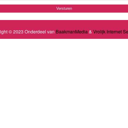
ight © 2023 Onderdeel van
BaakmanMedia
&
Vrolijk Internet S